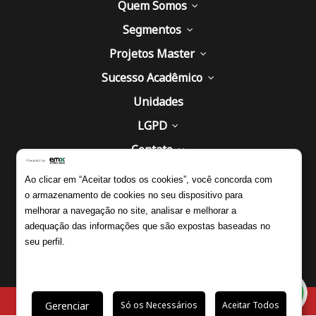
Quem Somos
Segmentos
Projetos Master
Sucesso Acadêmico
Unidades
LGPD
Contato
Estude no Master
Ao clicar em “Aceitar todos os cookies”, você concorda com
o armazenamento de cookies no seu dispositivo para
melhorar a navegação no site, analisar e melhorar a
adequação das informações que são expostas baseadas no
Desenvolvido por:
seu perfil.
Grupo Salta @ Copyright 2026 Todos os Direitos Reservados
Gerenciar
Só os Necessários
Aceitar Todos